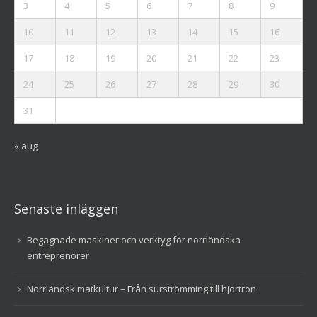
3
4
5
6
7
8
9
10
11
12
13
14
15
16
17
18
19
20
21
22
23
24
25
26
27
28
29
30
31
« aug
Senaste inläggen
Begagnade maskiner och verktyg för norrländska
entreprenörer
Norrländsk matkultur – Från surströmming till hjortron