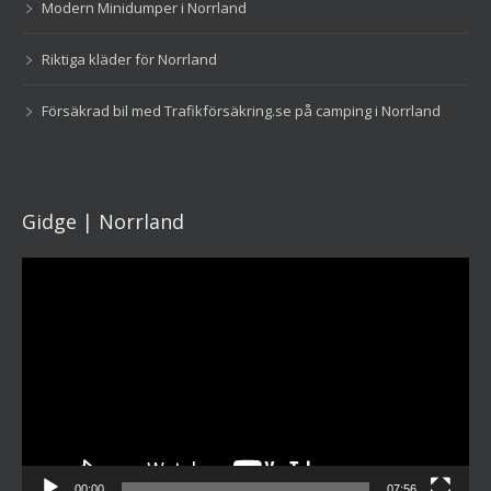
Modern Minidumper i Norrland
Riktiga kläder för Norrland
Försäkrad bil med Trafikförsäkring.se på camping i Norrland
Gidge | Norrland
Videospelare
00:00
07:56