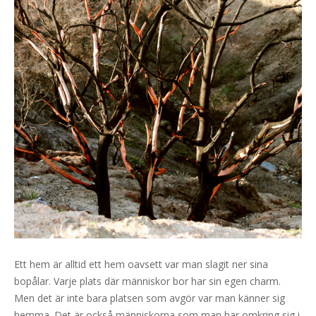
Ett hem är alltid ett hem oavsett var man slagit ner sina
bopålar. Varje plats där människor bor har sin egen charm.
Men det är inte bara platsen som avgör var man känner sig
hemma. Det är också människorna som man har omkring sig i