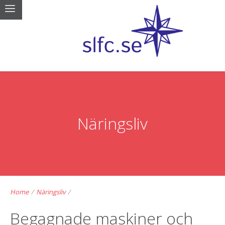
Näringsliv
Home
/
Näringsliv
/
Begagnade maskiner och