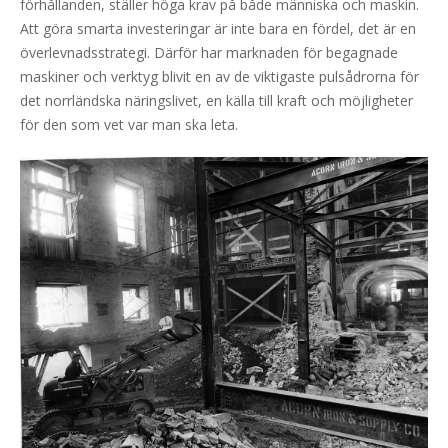
förhållanden, ställer höga krav på både människa och maskin.
Att göra smarta investeringar är inte bara en fördel, det är en
överlevnadsstrategi. Därför har marknaden för begagnade
maskiner och verktyg blivit en av de viktigaste pulsådrorna för
det norrländska näringslivet, en källa till kraft och möjligheter
för den som vet var man ska leta.