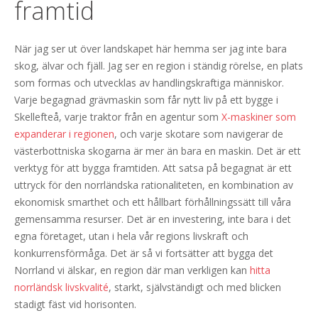
framtid
När jag ser ut över landskapet här hemma ser jag inte bara
skog, älvar och fjäll. Jag ser en region i ständig rörelse, en plats
som formas och utvecklas av handlingskraftiga människor.
Varje begagnad grävmaskin som får nytt liv på ett bygge i
Skellefteå, varje traktor från en agentur som
X-maskiner som
expanderar i regionen
, och varje skotare som navigerar de
västerbottniska skogarna är mer än bara en maskin. Det är ett
verktyg för att bygga framtiden. Att satsa på begagnat är ett
uttryck för den norrländska rationaliteten, en kombination av
ekonomisk smarthet och ett hållbart förhållningssätt till våra
gemensamma resurser. Det är en investering, inte bara i det
egna företaget, utan i hela vår regions livskraft och
konkurrensförmåga. Det är så vi fortsätter att bygga det
Norrland vi älskar, en region där man verkligen kan
hitta
norrländsk livskvalité
, starkt, självständigt och med blicken
stadigt fäst vid horisonten.