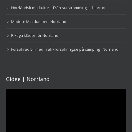
Norrländsk matkultur – Från surströmming till hjortron
Modern Minidumper i Norrland
Riktiga kläder för Norrland
Försäkrad bil med Trafikförsäkring.se på camping i Norrland
Gidge | Norrland
Videospelare