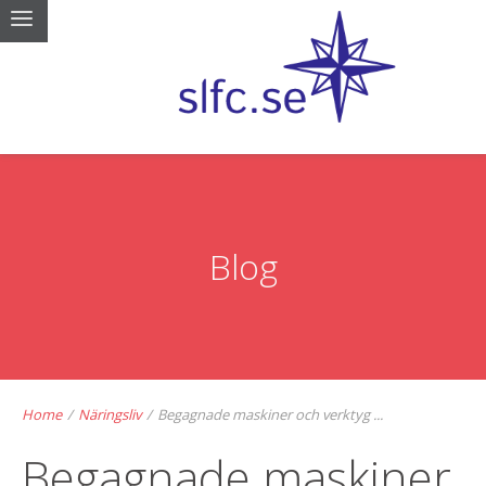
Blog
Home
/
Näringsliv
/
Begagnade maskiner och verktyg ...
Begagnade maskiner