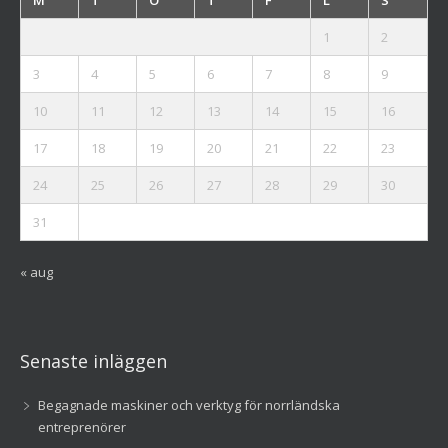
M
T
O
T
F
L
S
1
2
3
4
5
6
7
8
9
10
11
12
13
14
15
16
17
18
19
20
21
22
23
24
25
26
27
28
29
30
31
« aug
Senaste inläggen
Begagnade maskiner och verktyg för norrländska
entreprenörer