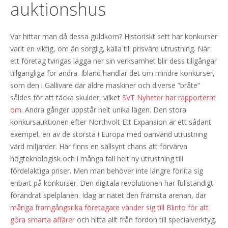
auktionshus
Var hittar man då dessa guldkorn? Historiskt sett har konkurser
varit en viktig, om än sorglig, källa till prisvärd utrustning. När
ett företag tvingas lägga ner sin verksamhet blir dess tillgångar
tillgängliga för andra. Ibland handlar det om mindre konkurser,
som den i Gällivare där äldre maskiner och diverse ”bråte”
såldes för att täcka skulder, vilket
SVT Nyheter har rapporterat
om
. Andra gånger uppstår helt unika lägen. Den stora
konkursauktionen efter Northvolt Ett Expansion är ett sådant
exempel, en av de största i Europa med oanvänd utrustning
värd miljarder. Här finns en sällsynt chans att förvärva
högteknologisk och i många fall helt ny utrustning till
fördelaktiga priser. Men man behöver inte längre förlita sig
enbart på konkurser. Den digitala revolutionen har fullständigt
förändrat spelplanen. Idag är nätet den främsta arenan, där
många framgångsrika företagare vänder sig till Blinto för att
göra smarta affärer
och hitta allt från fordon till specialverktyg.