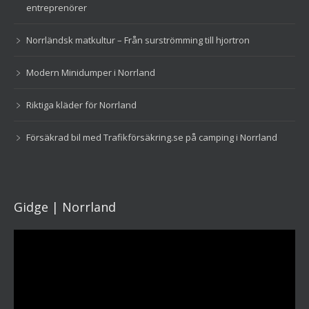
entreprenörer
Norrländsk matkultur – Från surströmming till hjortron
Modern Minidumper i Norrland
Riktiga kläder för Norrland
Försäkrad bil med Trafikförsäkring.se på camping i Norrland
Gidge | Norrland
Videospelare