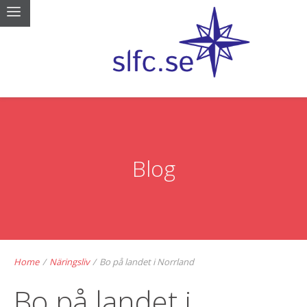
Blog
Home
/
Näringsliv
/
Bo på landet i Norrland
Bo på landet i