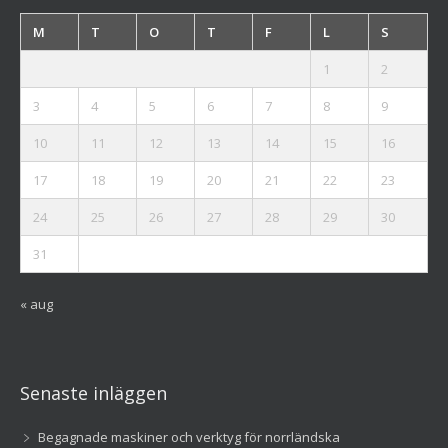
M
T
O
T
F
L
S
1
2
3
4
5
6
7
8
9
10
11
12
13
14
15
16
17
18
19
20
21
22
23
24
25
26
27
28
29
30
31
« aug
Senaste inläggen
Begagnade maskiner och verktyg för norrländska