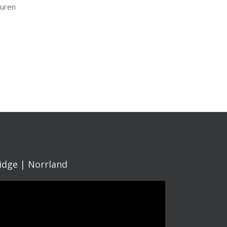
turen
idge | Norrland
deospelare