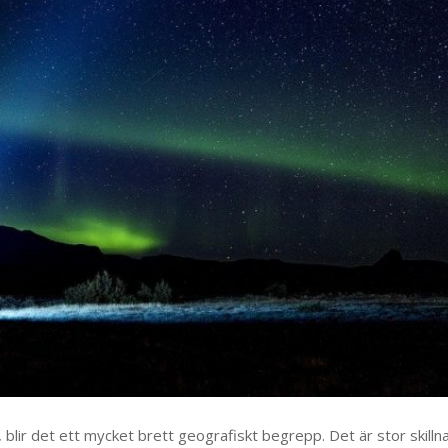
 blir det ett mycket brett geografiskt begrepp. Det är stor skilln