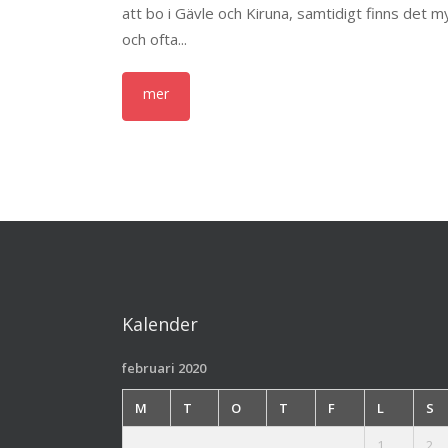
att bo i Gävle och Kiruna, samtidigt finns det
och ofta...
Kalender
februari 2020
M
T
O
T
F
L
S
1
2