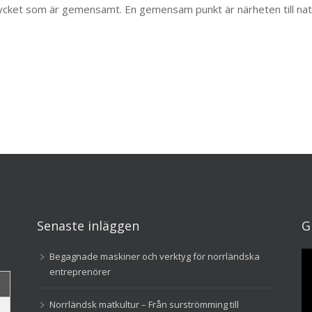
 mycket som är gemensamt. En gemensam punkt är närheten till na
Senaste inläggen
G
Vi
Begagnade maskiner och verktyg för norrländska
entreprenörer
Norrländsk matkultur – Från surströmming till