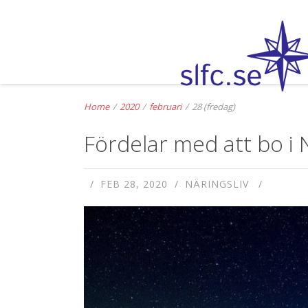
Home
/
2020
/
februari
/
28 (fredag)
Fördelar med att bo i 
FEB 28, 2020
NÄRINGSLIV