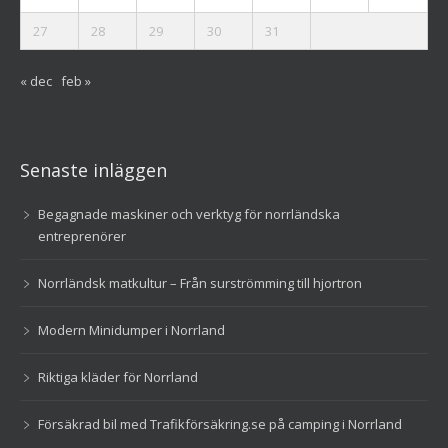
27
28
29
30
31
« dec
feb »
Senaste inläggen
Begagnade maskiner och verktyg för norrländska
entreprenörer
Norrländsk matkultur – Från surströmming till hjortron
Modern Minidumper i Norrland
Riktiga kläder för Norrland
Försäkrad bil med Trafikförsäkring.se på camping i Norrland