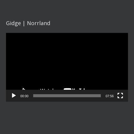
Gidge | Norrland
Videospelare
00:00
07:56