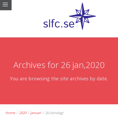
Archives for 26 jan,2020
You are browsing the site archives by date.
Home
/
2020
/
januari
/
26 (söndag)